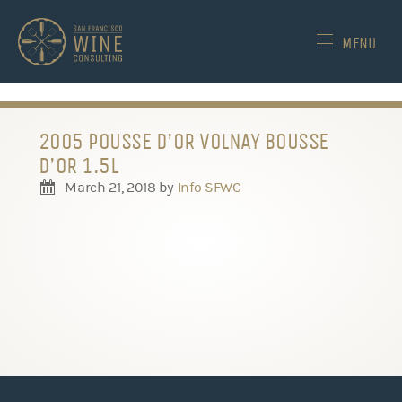
-->
MENU
2005 POUSSE D’OR VOLNAY BOUSSE
D’OR 1.5L
March 21, 2018
by
Info SFWC